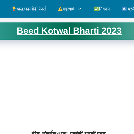
चालू घडामोडी पेपर्स
महत्वाचे
निकाल
प्रव
Beed Kotwal Bharti 2023