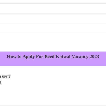
How to Apply For
Beed Kotwal
Vacancy 2023
 वाचावे.
े.