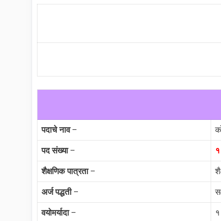
पदाचे नाव
–
क
पद संख्या
–
१
शैक्षणिक पात्रता
–
शै
अर्ज पद्धती
–
सक
वयोमर्यादा
–
१८