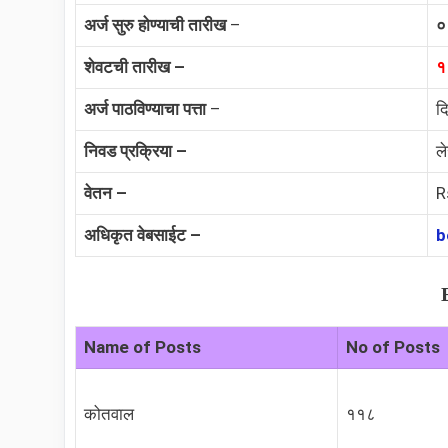
अर्ज सुरु होण्याची तारीख
–
०
शेवटची तारीख –
१
अर्ज पाठविण्याचा पत्ता
–
दि
निवड प्रक्रिया –
ले
वेतन –
R
अधिकृत वेबसाईट –
b
Name of Posts
No of Posts
कोतवाल
११८