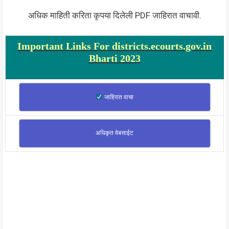
अधिक माहिती करिता कृपया दिलेली PDF जाहिरात वाचावी.
Important Links For districts.ecourts.gov.in
Bharti 2023
जाहिरात वाचा
अधिकृत वेबसाईट