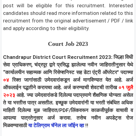
post will be eligible for this recruitment. Interested
candidates should read more information related to this
recruitment from the original advertisement / PDF / link
and apply according to their eligibility.
Court
Job 2023
Chandrapur District Court Recruitment 2023: जिल्हा विधी
सेवा प्राधिकरण, चंद्रपूर द्वारे प्रसिद्ध झालेल्या नवीन जाहिरातीनुसार येथे
“कार्यालयीन सहाय्यक आणि रिसेप्शनिस्ट सह डेटा एंट्री ऑपरेटर” पदाच्या
०४
रिक्त जागांसाठी उमेदवारांकडून अर्ज मागविण्यात येत आहे. अर्ज
ऑफलाईन पद्धतीने करायचा आहे. अर्ज करण्याची शेवटची तारीख
०१ जुलै
२०२३
आहे. ज्या उमेदवारांकडे दिलेल्या पदाप्रमाणे शैक्षणिक योग्यता असेल
ते या भरतीस पात्र असतील. इच्छुक उमेदवारांनी या भरती संबंधित अधिक
माहिती दिलेल्या मूळ जाहिरात/PDF/लिंकवरून काळजीपूर्वक वाचावी व
आपल्या पात्रतेनुसार अर्ज करावा.
तसेच नवीन अपडेट्स रोज
मिळवण्यासाठी
या टेलिग्राम चॅनेल ला जॉईन व्हा
!!