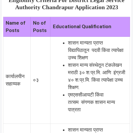
Eligibility Criteria For District Legal Service
Authority Chandrapur Application 2023
Name of
No of
Educational Qualification
Posts
Posts
शासन मान्यता प्राप्त
विद्यापिठातून पदवी किंवा त्यापेक्षा
उच्च शिक्षण
शासन मान्य संस्थेतून टंकलेखन
मराठी ३० श.प्र.मि. आणि इंग्रजी
कार्यालयीन
०३
४० श.प्र.मि. किंवा त्यापेक्षा उच्च
सहाय्यक
शिक्षण.
एमएससीआयटी किंवा
तत्सम संगणक शासन मान्य
पात्रता
शासन मान्यता प्राप्त