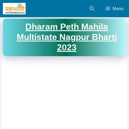
Skip
Menu
to
content
Dharam Peth Mahila
Multistate Nagpur Bharti
2023