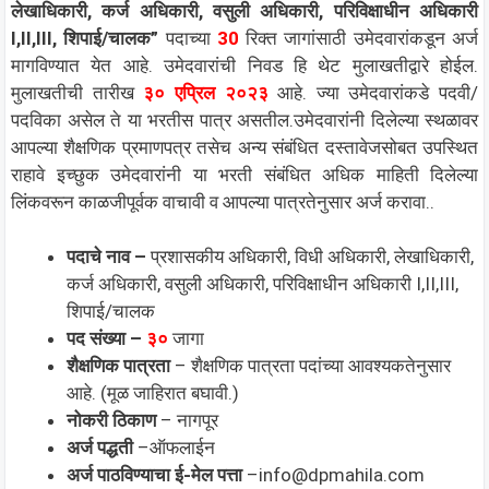
लेखाधिकारी, कर्ज अधिकारी, वसुली अधिकारी, परिविक्षाधीन अधिकारी
I,II,III, शिपाई/चालक”
पदाच्या
30
रिक्त जागांसाठी उमेदवारांकडून अर्ज
मागविण्यात येत आहे. उमेदवारांची निवड हि थेट मुलाखतीद्वारे होईल.
मुलाखतीची तारीख
३० एप्रिल २०२३
आहे. ज्या उमेदवारांकडे पदवी/
पदविका असेल ते या भरतीस पात्र असतील.उमेदवारांनी दिलेल्या स्थळावर
आपल्या शैक्षणिक प्रमाणपत्र तसेच अन्य संबंधित दस्तावेजसोबत उपस्थित
राहावे इच्छुक उमेदवारांनी या भरती संबंधित अधिक माहिती दिलेल्या
लिंकवरून काळजीपूर्वक वाचावी व आपल्या पात्रतेनुसार अर्ज करावा..
पदाचे नाव –
प्रशासकीय अधिकारी, विधी अधिकारी, लेखाधिकारी,
कर्ज अधिकारी, वसुली अधिकारी, परिविक्षाधीन अधिकारी I,II,III,
शिपाई/चालक
पद संख्या –
३०
जागा
शैक्षणिक पात्रता
– शैक्षणिक पात्रता पदांच्या आवश्यकतेनुसार
आहे. (मूळ जाहिरात बघावी.)
नोकरी ठिकाण
– नागपूर
अर्ज पद्धती
–ऑफलाईन
अर्ज पाठविण्याचा ई-मेल पत्ता
–
info@dpmahila.com