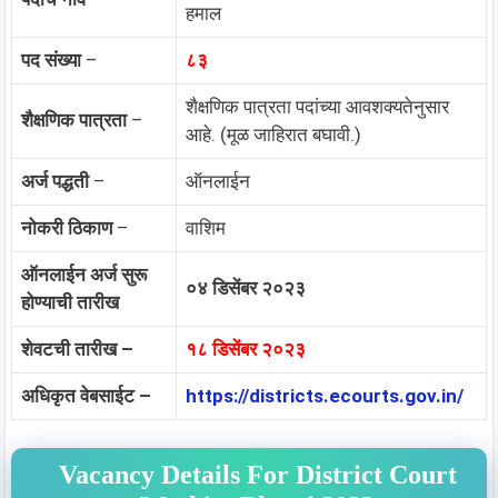
हमाल
पद संख्या
–
८३
शैक्षणिक पात्रता पदांच्या आवशक्यतेनुसार
शैक्षणिक पात्रता
–
आहे. (मूळ जाहिरात बघावी.)
अर्ज पद्धती
–
ऑनलाईन
नोकरी ठिकाण
–
वाशिम
ऑनलाईन अर्ज सुरू
०४ डिसेंबर २०२३
होण्याची तारीख
शेवटची तारीख –
१८ डिसेंबर २०२३
अधिकृत वेबसाईट –
https://districts.ecourts.gov.in/
Vacancy Details For District Court