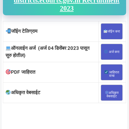
districts.ecourts.gov.in Recruitment
2023
जॉईन टेलिग्राम
जॉईन करा
ऑनलाईन अर्ज (अर्ज 04 डिसेंबर 2023 पासून
अर्ज करा
सुरु होतील)
PDF जाहिरात
जाहिरात
वाचा
अधिकृत वेबसाईट
अधिकृत
वेबसाईट