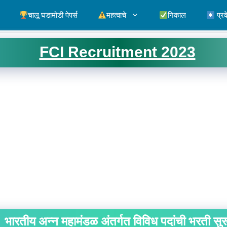
चालू घडामोडी पेपर्स
महत्वाचे
निकाल
प्रव
FCI Recruitment 2023
भारतीय अन्न महामंडळ अंतर्गत विविध पदांची भरती सुर