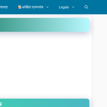
ेशपत्र
अपेक्षित प्रश्नसंच
Legals
ू