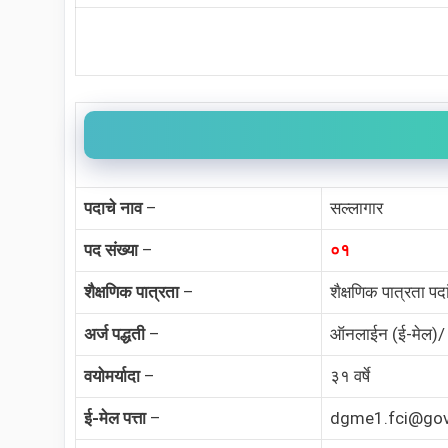
पदाचे नाव
–
सल्लागार
पद संख्या
–
०१
शैक्षणिक पात्रता
–
शैक्षणिक पात्रता पद
अर्ज पद्धती
–
ऑनलाईन (ई-मेल)
वयोमर्यादा
–
३१ वर्षे
ई-मेल पत्ता
–
dgme1.fci@gov