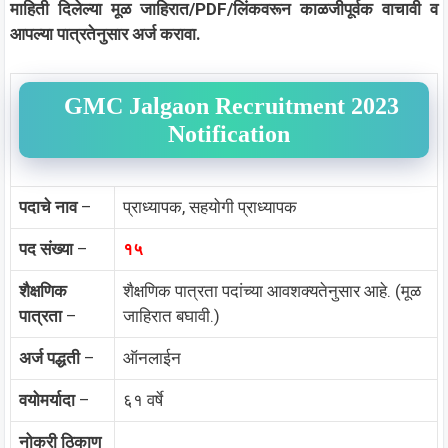
माहिती दिलेल्या मूळ जाहिरात/PDF/लिंकवरून काळजीपूर्वक वाचावी व
आपल्या पात्रतेनुसार अर्ज करावा.
GMC Jalgaon Recruitment 2023
Notification
पदाचे नाव
–
प्राध्यापक, सहयोगी प्राध्यापक
पद संख्या
–
१५
शैक्षणिक
शैक्षणिक पात्रता पदांच्या आवशक्यतेनुसार आहे. (मूळ
पात्रता
–
जाहिरात बघावी.)
अर्ज पद्धती
–
ऑनलाईन
वयोमर्यादा
–
६१ वर्षे
नोकरी ठिकाण