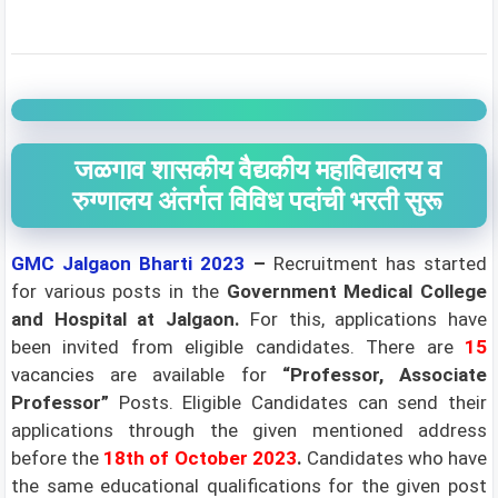
जळगाव शासकीय वैद्यकीय महाविद्यालय व
रुग्णालय अंतर्गत विविध पदांची भरती सुरू
GMC Jalgaon Bharti 2023
–
Recruitment has started
for various posts in the
Government Medical College
and Hospital at Jalgaon.
For this, applications have
been invited from eligible candidates. There are
15
vacancies
are available for
“Professor, Associate
Professor”
Posts. Eligible Candidates can send their
applications through the given mentioned address
before the
18th of October 2023
.
Candidates who have
the same educational qualifications for the given post