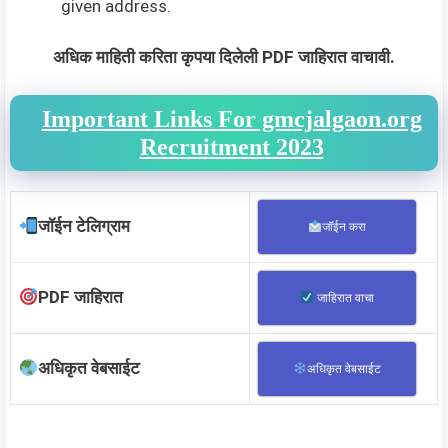
given address.
अधिक माहिती करिता कृपया दिलेली PDF जाहिरात वाचावी.
Important Links For gmcjalgaon.org
Recruitment 2023
जॉईन टेलिग्राम
जॉईन करा
PDF जाहिरात
जाहिरात वाचा
अधिकृत वेबसाईट
अधिकृत वेबसाईट