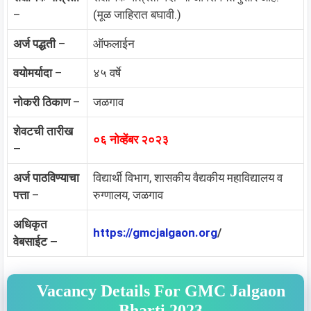
–
(मूळ जाहिरात बघावी.)
अर्ज पद्धती
–
ऑफलाईन
वयोमर्यादा
–
४५ वर्षे
नोकरी ठिकाण
–
जळगाव
शेवटची तारीख
०६ नोव्हेंबर २०२३
–
अर्ज पाठविण्याचा
विद्यार्थी विभाग, शासकीय वैद्यकीय महाविद्यालय व
पत्ता
–
रुग्णालय, जळगाव
अधिकृत
https://gmcjalgaon.org
/
वेबसाईट –
Vacancy Details For GMC Jalgaon
Bharti 2023