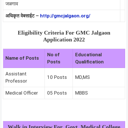
जळगाव
अधिकृत वेबसाईट –
http://gmcjalgaon.org/
Eligibility Criteria For
GMC Jalgaon
Application 2022
No of
Educational
Name of Posts
Posts
Qualification
Assistant
10 Posts
MD,MS
Professor
Medical Officer
05 Posts
MBBS
Walk in Interview For Govt. Medical College