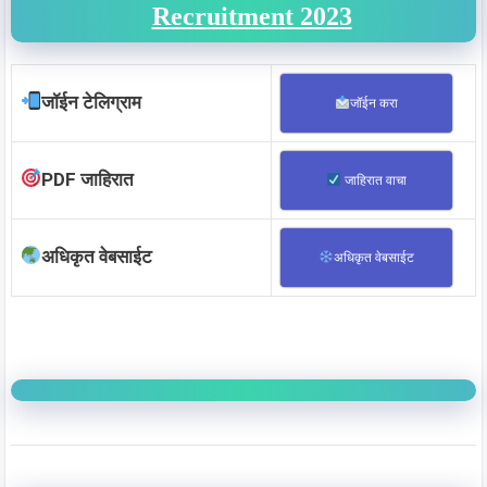
Recruitment 2023
जॉईन टेलिग्राम
जॉईन करा
PDF जाहिरात
जाहिरात वाचा
अधिकृत वेबसाईट
अधिकृत वेबसाईट