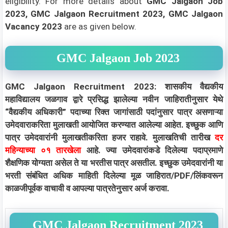
eligibility.
For more details about
GMC Jalgaon Job
2023, GMC Jalgaon Recruitment 2023, GMC Jalgaon
Vacancy 2023
are as given below.
GMC Jalgaon Job 2023
GMC Jalgaon Recruitment 2023: शासकीय वैद्यकीय
महाविद्यालय जळगाव द्वारे प्रसिद्ध झालेल्या नवीन जाहिरातीनुसार येथे
“वैद्यकीय अधिकारी” पदाच्या रिक्त जागांसाठी पदांनुसार पात्र असणाऱ्या
उमेदवाराकरिता मुलाखती आयोजित करण्यात आलेल्या आहेत. इच्छुक आणि
पात्र उमेदवारांनी मुलाखतीकरिता हजर राहावे. मुलाखतिची तारीख
दर
महिन्याच्या ०१ तारखेला
आहे. ज्या उमेदवारांकडे दिलेल्या पदाप्रमाणे
शैक्षणिक योग्यता असेल ते या भरतीस पात्र असतील. इच्छुक उमेदवारांनी या
भरती संबंधित अधिक माहिती दिलेल्या मूळ जाहिरात/PDF/लिंकवरून
काळजीपूर्वक वाचावी व आपल्या पात्रतेनुसार अर्ज करावा.
GMC Jalgaon Recruitment 2023