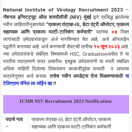
National Institute of Virology Recruitment 2023
–
नॅशनल इन्स्टिट्यूट ऑफ वायरॉलॉजी (NIV) मुंबई
द्वारे प्रसिद्ध झालेल्या
नवीन जाहिरातीनुसारयेथे
“प्रकल्प तंत्रज्ञ-III, डेटा एंट्री ऑपरेटर, प्रकल्प
सहाय्यक आणि प्रकल्प मल्टी-टास्किंग कर्मचारी”
पदांच्या
०४
रिक्त
जागांसाठी उमेदवारांकडून अर्ज मागविण्यात येत आहे. अर्ज ऑनलाईन
पद्धतीने करायचा आहे. अर्ज करण्याची शेवटची तारीख
१५ जून २०२३
आहे.
ज्या उमेदवारांकडे संबंधित विषयामध्ये HSC, Graduationअसेल ते या
भरतीस पदाप्रमाणे पात्र असतील. इच्छुक उमेदवारांनी या भरती संबंधित
अधिक माहिती दिलेल्या लिंकवरून काळजीपूर्वक वाचावी व आपल्या
पात्रतेनुसार अर्ज करावा.
तसेच नवीन अपडेट्स रोज मिळवण्यासाठी
या
टेलिग्राम चॅनेल ला जॉईन व्हा
!!
ICMR NIV
Recruitment 2023 Notification
पदाचे नाव
प्रकल्प तंत्रज्ञ-III, डेटा एंट्री ऑपरेटर, प्रकल्प
–
सहाय्यक आणि प्रकल्प मल्टी-टास्किंग कर्मचारी