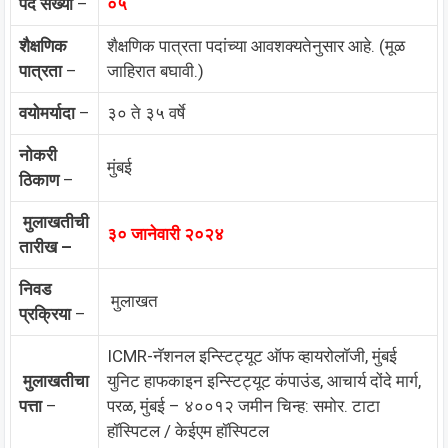
पद संख्या
–
०५
शैक्षणिक
शैक्षणिक पात्रता पदांच्या आवशक्यतेनुसार आहे. (मूळ
पात्रता
–
जाहिरात बघावी.)
वयोमर्यादा
–
३० ते ३५ वर्षे
नोकरी
मुंबई
ठिकाण
–
मुलाखतीची
३० जानेवारी २०२४
तारीख –
निवड
मुलाखत
प्रक्रिया
–
ICMR-नॅशनल इन्स्टिट्यूट ऑफ व्हायरोलॉजी, मुंबई
मुलाखतीचा
युनिट हाफकाइन इन्स्टिट्यूट कंपाउंड, आचार्य दोंदे मार्ग,
पत्ता
–
परळ, मुंबई – ४००१२ जमीन चिन्ह: समोर. टाटा
हॉस्पिटल / केईएम हॉस्पिटल