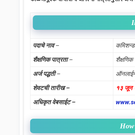
I
पदाचे नाव
–
कमिशन्
शैक्षणिक पात्रता
–
शैक्षणिक
अर्ज पद्धती
–
ऑनलाई
शेवटची तारीख –
१३ जून
अधिकृत वेबसाईट –
www.s
How 