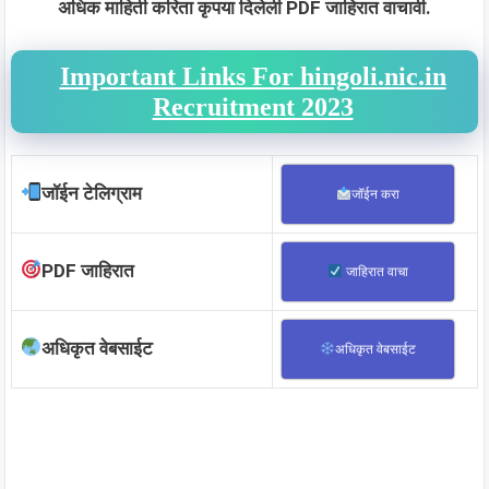
अधिक माहिती करिता कृपया दिलेली PDF जाहिरात वाचावी.
Important Links For hingoli.nic.in
Recruitment 2023
जॉईन टेलिग्राम
जॉईन करा
PDF जाहिरात
जाहिरात वाचा
अधिकृत वेबसाईट
अधिकृत वेबसाईट