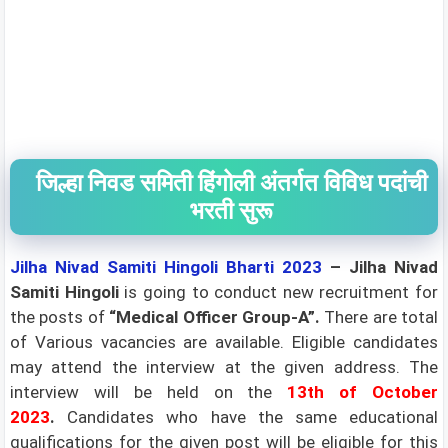
जिल्हा निवड समिती हिंगोली अंतर्गत विविध पदांची
भरती सुरू
Jilha Nivad Samiti Hingoli
Bharti 2023
– Jilha Nivad
Samiti Hingoli
is going to conduct new recruitment for
the posts of
“Medical Officer Group-A”.
There are total
of Various vacancies are available. Eligible candidates
may attend the interview at the given address. The
interview will be held on the
13th of October
2023
.
Candidates who have the same educational
qualifications for the given post will be eligible for this