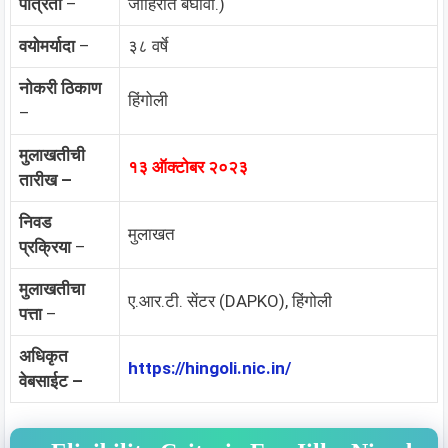
पात्रता
–
जाहिरात बघावी.)
वयोमर्यादा
–
३८ वर्षे
नोकरी ठिकाण
हिंगोली
–
मुलाखतीची
१३ ऑक्टोबर २०२३
तारीख –
निवड
मुलाखत
प्रक्रिया
–
मुलाखतीचा
ए.आर.टी. सेंटर (DAPKO), हिंगोली
पत्ता
–
अधिकृत
https://hingoli.nic.in/
वेबसाईट –