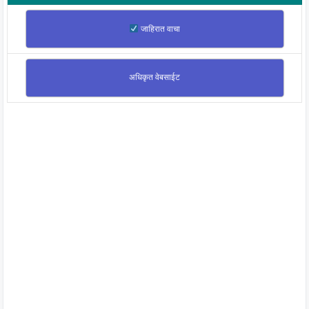
जाहिरात वाचा
अधिकृत वेबसाईट