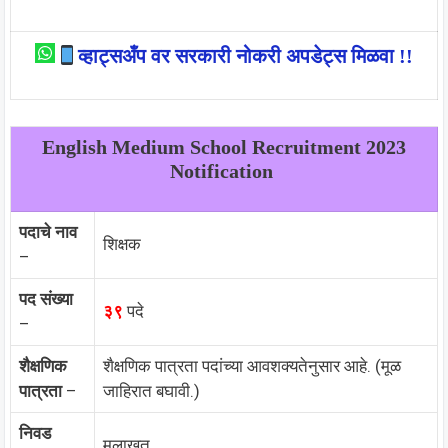
व्हाट्सअँप वर सरकारी नोकरी अपडेट्स मिळवा !!
English Medium School Recruitment 2023
Notification
पदाचे नाव
शिक्षक
–
पद संख्या
३९
पदे
–
शैक्षणिक
शैक्षणिक पात्रता पदांच्या आवशक्यतेनुसार आहे. (मूळ
पात्रता
–
जाहिरात बघावी.)
निवड
मुलाखत