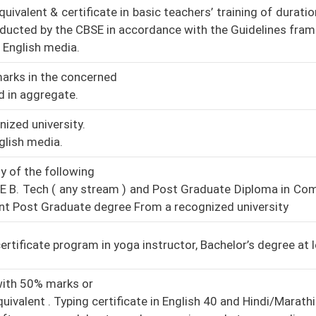
ivalent & certificate in basic teachers’ training of duratio
nducted by the CBSE in accordance with the Guidelines fram
 English media.
marks in the concerned
d in aggregate.
ized university.
nglish media.
y of the following
.E B. Tech ( any stream ) and Post Graduate Diploma in Co
nt Post Graduate degree From a recognized university
certificate program in yoga instructor, Bachelor’s degree at
with 50% marks or
ivalent . Typing certificate in English 40 and Hindi/Marath