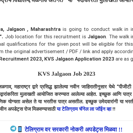
ंद्रीय विद्यालय,
जळगाव
अंतर्गत “या” पदांकरिता मुलाखती आयो
ya, Jalgaon , Maharashtra
is going to conduct walk in i
”.
Job location for this recruitment is
Jalgaon
. The walk 
qualifications for the given post will be eligible for thi
the original advertisement / PDF / link and apply according 
 Recruitment 2023, KVS Jalgaon Application 2023
are as g
KVS Jalgaon
Job 2023
जळगाव
, महाराष्ट्र द्वारे प्रसिद्ध झालेल्या नवीन जाहिरातीनुसार येथे “पी
 उमेद्वारांकरिता मुलाखती आयोजित करण्यात आलेल्या आहेत. इच्छुक आणि पात
शैक्षणिक योग्यता असेल ते या भरतीस पात्र असतील. इच्छुक उमेदवारांनी या 
वीन अपडेट्स रोज मिळवण्यासाठी
या टेलिग्राम चॅनेल ला जॉईन व्हा
!!
टेलिग्राम वर सरकारी नोकरी अपडेट्स मिळवा !!