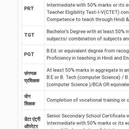
Intermediate with 50% marks or its equ
PRT
Teacher Eligibility Test-I-V(CTET) co
Competence to teach through Hindi &
Bachelor’s Degree with at least 50% 
TGT
subjects/ combination of subjects an
B.Ed. or equivalent degree from recogn
PGT
Proficiency in teaching in Hindi and E
At least 50% marks in aggregate in an
संगणक
B.E or B. Tech (computer Science) / B
प्रशिक्षक
(computer Science )/BCA OR equivale
योग
Completion of vocational training or 
शिक्षक
Senior Secondary School Certificate 
डेटा एंट्री
Intermediate with 50% marks or its equ
ऑपरेटर