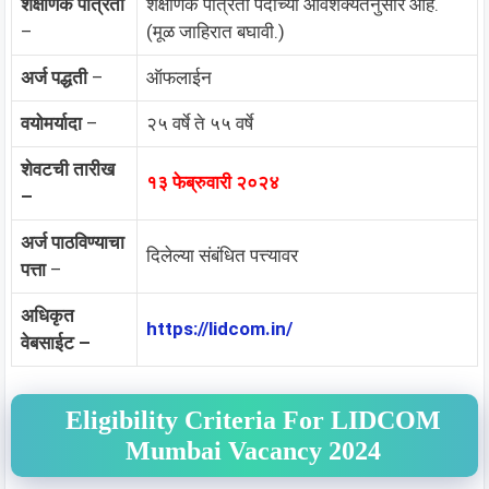
शैक्षणिक पात्रता
शैक्षणिक पात्रता पदांच्या आवशक्यतेनुसार आहे.
–
(मूळ जाहिरात बघावी.)
अर्ज पद्धती
–
ऑफलाईन
वयोमर्यादा
–
२५ वर्षे ते ५५ वर्षे
शेवटची तारीख
१३ फेब्रुवारी २०२४
–
अर्ज पाठविण्याचा
दिलेल्या संबंधित पत्त्यावर
पत्ता
–
अधिकृत
https://lidcom.in/
वेबसाईट –
Eligibility Criteria For LIDCOM
Mumbai Vacancy 2024