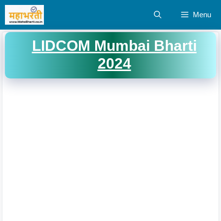
Skip
Menu
to
content
LIDCOM Mumbai Bharti
2024