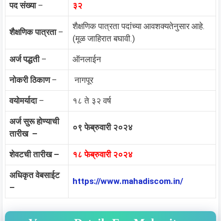
पद संख्या
–
३२
शैक्षणिक पात्रता पदांच्या आवशक्यतेनुसार आहे.
शैक्षणिक पात्रता
–
(मूळ जाहिरात बघावी.)
अर्ज पद्धती
–
ऑनलाईन
नोकरी ठिकाण
–
नागपूर
वयोमर्यादा
–
१८ ते ३२ वर्ष
अर्ज सुरू होण्याची
०९ फेब्रुवारी २०२४
तारीख –
शेवटची तारीख –
१८ फेब्रुवारी २०२४
अधिकृत वेबसाईट
https://www.mahadiscom.in/
–