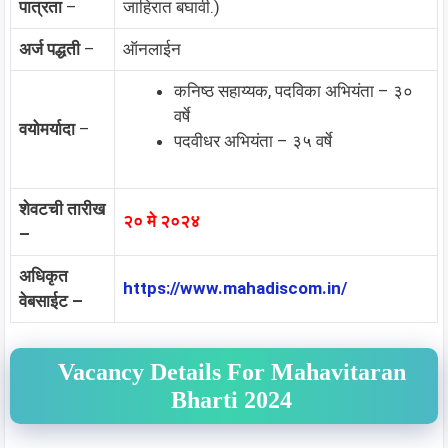
पात्रता
–
जाहिरात बघावी.)
अर्ज पद्धती
–
ऑनलाईन
कनिष्ठ सहाय्यक, पदविका अभियंता – ३०
वर्षे
वयोमर्यादा
–
पदवीधर अभियंता – ३५ वर्षे
शेवटची तारीख
२० मे २०२४
–
अधिकृत
https://www.mahadiscom.in/
वेबसाईट –
Vacancy Details For Mahavitaran
Bharti 2024