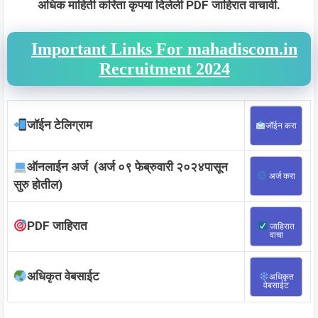
अधिक माहिती करिता कृपया दिलेली PDF जाहिरात वाचावी.
Important Links For mahadiscom.in
Recruitment 2024
जॉईन टेलिग्राम
जॉईन करा
ऑनलाईन अर्ज (अर्ज ०९ फेब्रुवारी २०२४पासून
अर्ज करा
सुरु होतील)
PDF जाहिरात
जाहिरात
वाचा
अधिकृत वेबसाईट
अधिकृत
वेबसाईट