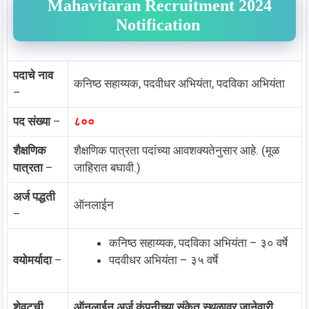
Mahavitaran Recruitment 2024
Notification
पदाचे नाव
कनिष्ठ सहाय्यक, पदवीधर अभियंता, पदविका अभियंता
–
पद संख्या
–
८००
शैक्षणिक
शैक्षणिक पात्रता पदांच्या आवशक्यतेनुसार आहे. (मूळ
पात्रता
–
जाहिरात बघावी.)
अर्ज पद्धती
ऑनलाईन
–
कनिष्ठ सहाय्यक, पदविका अभियंता – ३० वर्षे
वयोमर्यादा
–
पदवीधर अभियंता – ३५ वर्षे
शेवटची
ऑनलाईन अर्ज कंपनीच्या संकेत स्थळावर जानेवारी