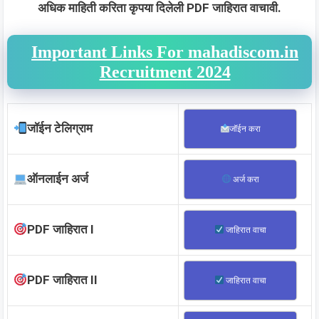
अधिक माहिती करिता कृपया दिलेली PDF जाहिरात वाचावी.
Important Links For mahadiscom.in
Recruitment 2024
जॉईन टेलिग्राम
जॉईन करा
ऑनलाईन अर्ज
अर्ज करा
PDF जाहिरात I
जाहिरात वाचा
PDF जाहिरात II
जाहिरात वाचा