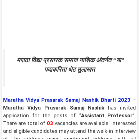
मराठा विद्या प्रसारक समाज नाशिक अंतर्गत “या”
पदाकरिता थेट मुलाखत
Maratha Vidya Prasarak Samaj Nashik
Bharti 2023
–
Maratha Vidya Prasarak Samaj Nashik
has invited
application for the posts of
“Assistant Professor”
.
There are total of
03
vacancies are available. Interested
and eligible candidates may attend the walk-in interview
at the address given mentioned address with all