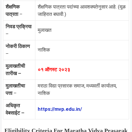
शैक्षणिक
शैक्षणिक पात्रता पदांच्या आवशक्यतेनुसार आहे. (मूळ
पात्रता
–
जाहिरात बघावी.)
निवड प्रक्रिया
मुलाखत
–
नोकरी ठिकाण
नाशिक
–
मुलाखतीची
०१ ऑगस्ट २०२३
तारीख –
मुलाखतीचा
मराठा विद्या प्रसारक समाज, मध्यवर्ती कार्यालय,
पत्ता
–
नाशिक
अधिकृत
https://mvp.edu.in/
वेबसाईट –
Eligibility Criteria For
Maratha Vidya Prasarak