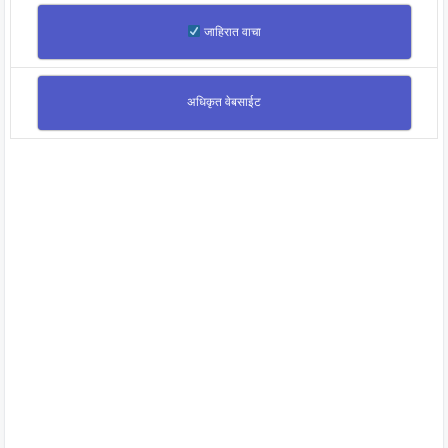
जाहिरात वाचा
अधिकृत वेबसाईट