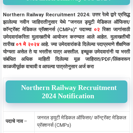
Northern Railway Recruitment 2024: उत्तर रेल्वे द्वारे प्रसिद्ध
झालेल्या नवीन जाहिरातीनुसार येथे ”जनरल ड्युटी मेडिकल ऑफिसर/
कॉन्ट्रॅक्ट मेडिकल प्रॅक्शनर्स (CMPs)” पदाच्या
०२
रिक्त जागांसाठी
उमेदवारांकरिता मुलाखतीचे आयोजन करण्यात आले आहेत. मुलाखतीची
तारीख
०१ मे
२०२४
आहे. ज्या उमेदवारांकडे दिलेल्या पदाप्रमाणे शैक्षणिक
योग्यता असेल ते या भरतीस पात्र असतील. इच्छुक उमेदवारांनी या भरती
संबंधित अधिक माहिती दिलेल्या मूळ जाहिरात/PDF/लिंकवरून
काळजीपूर्वक वाचावी व आपल्या पात्रतेनुसार अर्ज करा
Northern Railway Recruitment
2024 Notification
जनरल ड्युटी मेडिकल ऑफिसर/ कॉन्ट्रॅक्ट मेडिकल
पदाचे नाव
–
प्रॅक्शनर्स (CMPs)