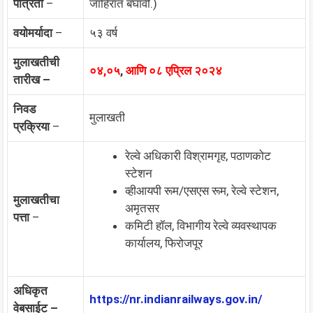
पात्रता
–
जाहिरात बघावी.)
वयोमर्यादा
–
५३ वर्ष
मुलाखतीची
०४,०५
,
आणि ०८ एप्रिल २०२४
तारीख –
निवड
मुलाखती
प्रक्रिया
–
रेल्वे अधिकारी विश्रामगृह, पठाणकोट
स्टेशन
व्हीआयपी रूम/एसएस रूम, रेल्वे स्टेशन,
मुलाखतीचा
अमृतसर
पत्ता
–
कमिटी हॉल, विभागीय रेल्वे व्यवस्थापक
कार्यालय, फिरोजपूर
अधिकृत
https://nr.indianrailways.gov.in/
वेबसाईट –