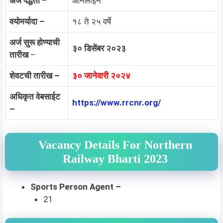
अर्ज पद्धती
–
ऑनलाईन
वयोमर्यादा –
१८ ते २५ वर्षे
अर्ज सुरू होण्याची
३० डिसेंबर २०२३
तारीख
–
शेवटची तारीख –
३० जानेवारी २०२४
अधिकृत वेबसाईट
https://www.rrcnr.org/
–
Vacancy Details For Northern
Railway Bharti 2023
Sports Person Agent –
21