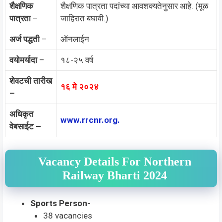
शैक्षणिक
शैक्षणिक पात्रता पदांच्या आवशक्यतेनुसार आहे. (मूळ
पात्रता
–
जाहिरात बघावी.)
अर्ज पद्धती
–
ऑनलाईन
वयोमर्यादा
–
१८-२५ वर्ष
शेवटची तारीख
१६ मे २०२४
–
अधिकृत
www.rrcnr.org.
वेबसाईट –
Vacancy Details For Northern
Railway Bharti 2024
Sports Person-
38 vacancies