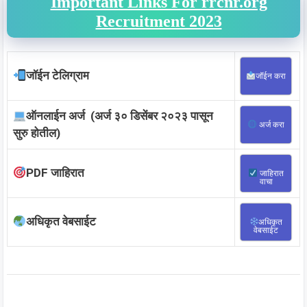
Important Links For rrcnr.org
Recruitment 2023
जॉईन टेलिग्राम
जॉईन करा
ऑनलाईन अर्ज (अर्ज ३० डिसेंबर २०२३ पासून
अर्ज करा
सुरु होतील)
PDF जाहिरात
जाहिरात
वाचा
अधिकृत वेबसाईट
अधिकृत
वेबसाईट