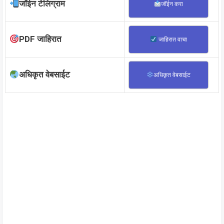
जॉईन टेलिग्राम
जॉईन करा
PDF जाहिरात
जाहिरात वाचा
अधिकृत वेबसाईट
अधिकृत वेबसाईट