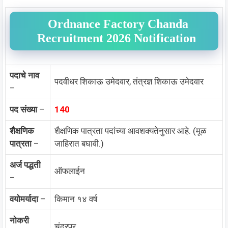
Ordnance Factory Chanda
Recruitment 2026 Notification
पदाचे नाव
पदवीधर शिकाऊ उमेदवार, तंत्रज्ञ शिकाऊ उमेदवार
–
पद संख्या
–
140
शैक्षणिक
शैक्षणिक पात्रता पदांच्या आवशक्यतेनुसार आहे. (मूळ
पात्रता
–
जाहिरात बघावी.)
अर्ज पद्धती
ऑफलाईन
–
वयोमर्यादा
–
किमान १४ वर्ष
नोकरी
चंद्रपूर