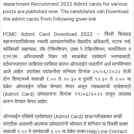
department Recruitment 2022 Admit cards for various
posts are published now. The candidates can Download
the admit cards from following given link.
PCMC Admit Card Download 2022 – पिंपरी चिंचवड
महानगरपालिकेच्या स्थायी आस्थापनेवरील वैद्यकीय अधिकारी, स्टाफ नर्स,
सांख्यिकी सहाय्यक, लॅब टेक्निशियन, एक्स रे टेक्रिशियन, फार्मासिस्ट व
ए.एन.एम. अभिनामाची रिक्त पदे सरळसेवा प्रवेशाने भरण्यासाठी,
वर्तमानपत्रात जाहिरात प्रसिध्द करुन ऑनलाईन पध्दतीने अर्ज मागविण्यात
आले आहेत. उपरोक्त पदांकरीता शनिवार दिनांक २५/०६/२०२२ रोजी
दोन शिफ्टमध्ये सकाळी ९.०० ते १०.३० व दुपारी १२.३० ते २.०० या
वेळेत. ऑनलाईन परिक्षा घेण्यात येणार असून त्याबाबतची प्रवेशपत्रे
(Admit Card) उमेदवारांना दिनांक ११/०६/२०२२ पासून उपलब्ध
करुन देण्यात येणार आहेत.
ऑनलाईन परिक्षेचे प्रवेशपत्र (Admit Card) डाऊनलोडबाबत काही
तांत्रीक अडचणी आल्यास उमेदवारांनी सोमवार ते शनिवार या दिवशी फक्त
सकाळी ९.०० ते सायंकाळी ६.०० या वेळेत फक्त Help Line Contact