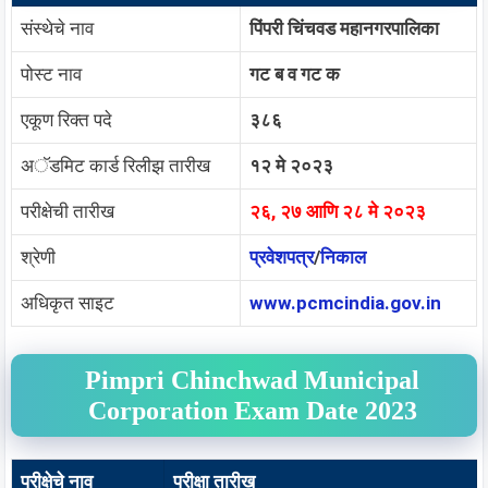
संस्थेचे नाव
पिंपरी चिंचवड महानगरपालिका
पोस्ट नाव
गट ब व गट क
एकूण रिक्त पदे
३८६
अॅडमिट कार्ड रिलीझ तारीख
१२ मे २०२३
परीक्षेची तारीख
२६, २७ आणि २८ मे २०२३
श्रेणी
प्रवेशपत्र
/
निकाल
अधिकृत साइट
www.pcmcindia.gov.in
Pimpri Chinchwad Municipal
Corporation Exam Date 2023
परीक्षेचे नाव
परीक्षा तारीख