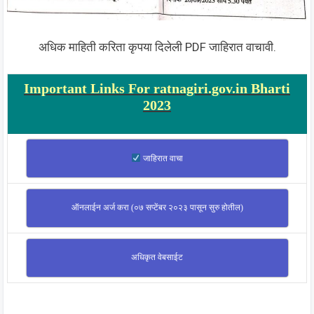
अधिक माहिती करिता कृपया दिलेली PDF जाहिरात वाचावी.
Important Links For ratnagiri.gov.in Bharti
2023
जाहिरात वाचा
ऑनलाईन अर्ज करा (०७ सप्टेंबर २०२३ पासून सुरु होतील)
अधिकृत वेबसाईट