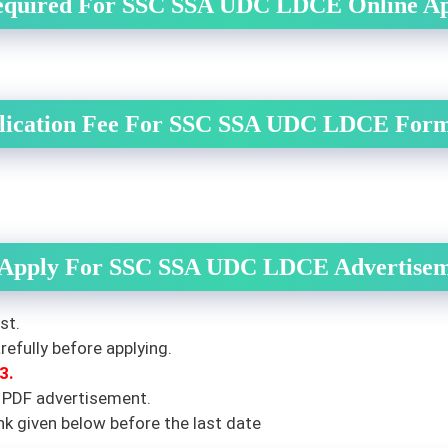
equired For
SSC SSA UDC LDCE
Online Ap
lication Fee For
SSC SSA UDC LDCE
Form
 Apply For
SSC SSA UDC LDCE
Advertise
st.
efully before applying.
3.
n PDF advertisement.
nk given below before the last date