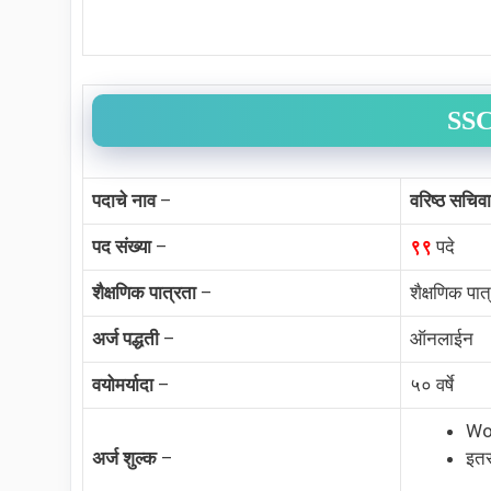
SS
पदाचे नाव
–
वरिष्ठ सचि
पद संख्या
–
९९
पदे
शैक्षणिक पात्रता
–
शैक्षणिक पात
अर्ज पद्धती
–
ऑनलाईन
वयोमर्यादा
–
५० वर्षे
Wo
अर्ज शुल्क
–
इतर