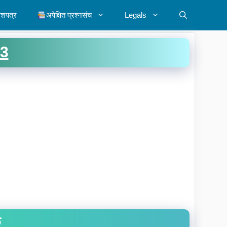
ेशपत्र
अपेक्षित प्रश्नसंच
Legals
3
ू