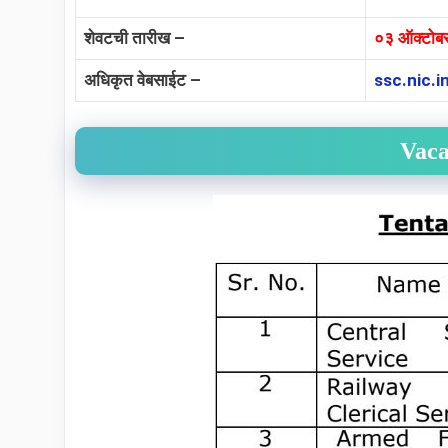
शेवटची तारीख –
०३ ऑक्टोब
अधिकृत वेबसाईट –
ssc.nic.i
Vaca