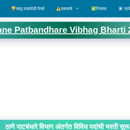
चालू घडामोडी पेपर्स
महत्वाचे
निकाल
प्रव
ane Patbandhare Vibhag Bharti 
ठाणे पाटबंधारे विभाग अंतर्गत विविध पदांची भरती सुरू