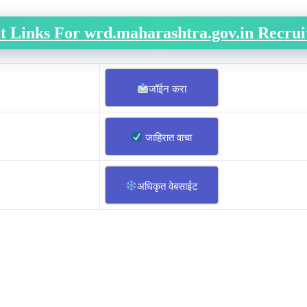
t Links For wrd.maharashtra.gov.in Recru
जॉईन करा
जाहिरात वाचा
अधिकृत वेबसाईट