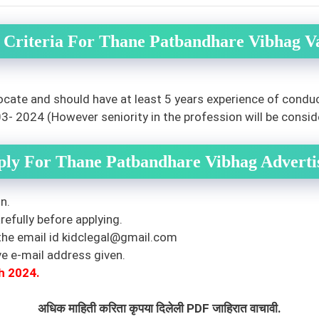
ty Criteria For Thane Patbandhare Vibhag 
cate and should have at least 5 years experience of conducti
- 2024 (However seniority in the profession will be conside
ply For Thane Patbandhare Vibhag Advert
n.
efully before applying.
he email id
kidclegal@gmail.com
ve e-mail address given.
h
2024.
अधिक माहिती करिता कृपया दिलेली PDF जाहिरात वाचावी.