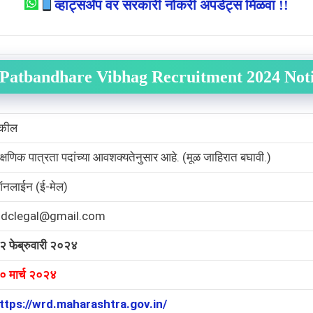
व्हाट्सअँप वर सरकारी नोकरी अपडेट्स मिळवा !!
Patbandhare Vibhag Recruitment 2024 Noti
कील
ैक्षणिक पात्रता पदांच्या आवशक्यतेनुसार आहे. (मूळ जाहिरात बघावी.)
नलाईन (ई-मेल)
idclegal@gmail.com
२ फेब्रुवारी २०२४
० मार्च २०२४
ttps://wrd.maharashtra.gov.in/