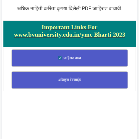
अधिक माहिती करिता कृपया दिलेली PDF जाहिरात वाचावी.
Important Links For
www.bvuniversity.edu.in/ymc Bharti 2023
जाहिरात वाचा
अधिकृत वेबसाईट