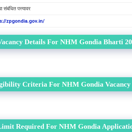
या संबंधित पत्त्यावर
s://zpgondia.gov.in/
Vacancy Details For NHM Gondia Bharti 2
gibility Criteria For NHM Gondia Vacancy
Limit Required For NHM Gondia Applicati