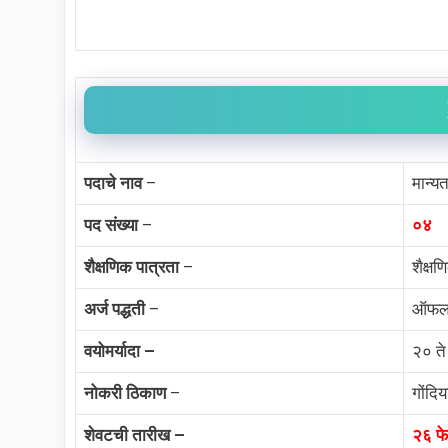
पदाचे नाव
–
मान्यत
पद संख्या
–
०४
शैक्षणिक पात्रता
–
शैक्ष
अर्ज पद्धती
–
ऑफल
वयोमर्यादा –
२० ते 
नोकरी ठिकाण
–
गोंदिय
शेवटची तारीख –
२६ फे