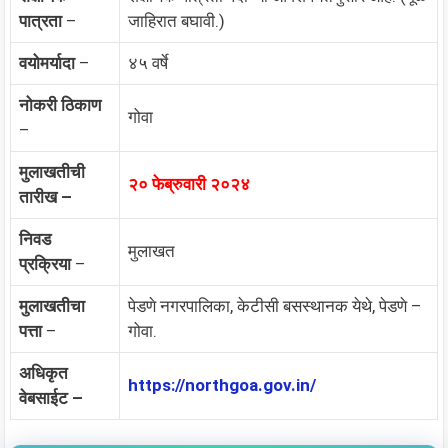
पात्रता
–
जाहिरात बघावी.)
वयोमर्यादा
–
४५ वर्षे
नोकरी ठिकाण
गोवा
–
मुलाखतीची
२० फेब्रुवारी २०२४
तारीख –
निवड
मुलाखत
प्रक्रिया
–
मुलाखतीचा
पेडणे नगरपालिका, केटीसी बसस्थानक येथे, पेडणे –
पत्ता
–
गोवा.
अधिकृत
https://northgoa.gov.in/
वेबसाईट –