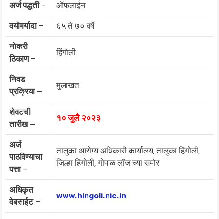
अर्ज पद्धती
–
ऑफलाईन
वयोमर्यादा
–
६५ ते ७० वर्षे
नोकरी
हिंगोली
ठिकाण
–
निवड
मुलाखत
प्रक्रिया –
शेवटची
१० जुलै २०२३
तारीख –
अर्ज
तालुका आरोग्य अधिकारी कार्यालय, तालुका हिंगोली,
पाठविण्याचा
जिल्हा हिंगोली, गोपाळ लॉज च्या समोर
पत्ता
–
अधिकृत
www.hingoli.nic.in
वेबसाईट –