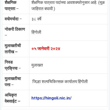
शैक्षणिक
शैक्षणिक पात्रता पदांच्या आवशक्यतेनुसार आहे. (मूळ
पात्रता
–
जाहिरात बघावी.)
वयोमर्यादा
–
३८ वर्षे
नोकरी ठिकाण
हिंगोली
–
मुलाखतीची
०५ जानेवारी २०२४
तारीख –
निवड
मुलाखत
प्रक्रिया
–
मुलाखतीचा
जिल्हा शल्यचिकित्सक कार्यालय हिंगोली
पत्ता
–
अधिकृत
https://hingoli.nic.in/
वेबसाईट –