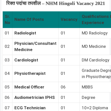
रिक्त पदांचा तपशील – NHM Hingoli Vacancy 2021
Sr.
Qualifications 
Name Of Posts
Vacancy
No
Experience
01
Radiologist
01
MD Radiology
Physician/Consultant
02
01
MD Medicine
Medicine
03
Cardiologist
01
DM Cardiology
Graduate Degr
04
Physiotherapist
01
in Physiotherap
05
Medical Officer
06
MBBS
06
Audiometrician IPHS
01
Degree
07
ECG Technician
01
10+2 Diploma