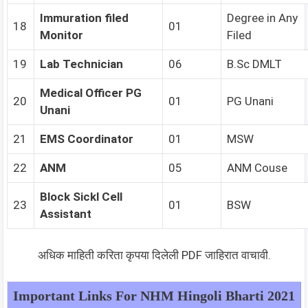
Immuration filed
Degree in Any
18
01
Monitor
Filed
19
Lab Technician
06
B.Sc DMLT
Medical Officer PG
20
01
PG Unani
Unani
21
EMS Coordinator
01
MSW
22
ANM
05
ANM Couse
Block Sickl Cell
23
01
BSW
Assistant
अधिक माहिती करिता कृपया दिलेली PDF जाहिरात वाचावी.
Important Links For NHM Hingoli
Bharti 2021