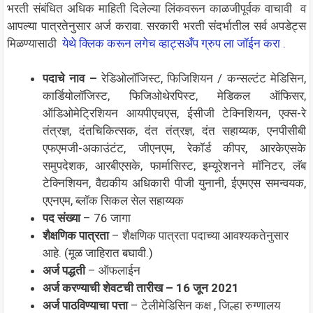
भरती संबंधित अधिक माहिती दिलेल्या लिंकवरून काळजीपूर्वक वाचावी व
आपल्या पात्रतेनुसार अर्ज करावा. सरकारी भरती संदर्भातील सर्व अपडेट्स
मिळण्यासाठी
येथे क्लिक करून लगेच व्हाट्सअँप ग्रुप ला जॉईन करा .
पदाचे नाव
–
रेडिओलॉजिस्ट, फिजिशियन / कन्सल्टंट मेडिसिन,
कार्डियोलॉजिस्ट, फिजिओथेरपिस्ट, मेडिकल ऑफिसर,
ऑडिओमेट्रिशियन आयपीएचएस, ईसीजी टेक्निशियन, एक्स-रे
तंत्रज्ञ, दंतचिकित्सक, दंत तंत्रज्ञ, दंत सहाय्यक, एनपीसीबी
एफएमजी-अकाउंटंट, जीएनएम, रेकॉर्ड कीपर, आरकेएसके
समुपदेशक, आरबीएसके, फार्मासिस्ट,
इम्यूरेशनने मॉनिटर, लॅब
टेक्निशियन, वैद्यकीय अधिकारी पीजी युनानी, ईएमएस समन्वयक,
एएनएम, ब्लॉक सिकल सेल सहाय्यक
पद संख्या
– 76 जागा
शैक्षणिक पात्रता
– शैक्षणिक पात्रता पदाच्या आवश्यकतेनुसार
आहे. (मूळ जाहिरात बघावी.)
अर्ज पद्धती
– ऑफलाईन
अर्ज करण्याची शेवटची तारीख – 16 जून 2021
अर्ज पाठविण्याचा पत्ता
– टेलीमेडिसिन कक्ष , जिल्हा रुग्णालय