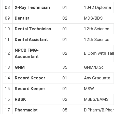
08
X-Ray Technician
01
10+2 Diploma
09
Dentist
02
MDS/BDS
10
Dental Technician
01
12th Science
11
Dental Assistant
01
12th Science
NPCB FMG-
12
02
B.Com with Tal
Accountant
13
GNM
35
GNM/B.Sc
14
Record Keeper
01
Any Graduate
15
Record Keeper
01
MSW
16
RBSK
02
MBBS/BAMS
17
Pharmacist
05
D.Pharm/B.Pha