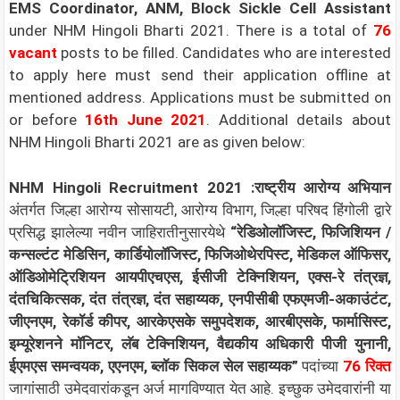
EMS Coordinator, ANM, Block Sickle Cell Assistant
under NHM Hingoli Bharti 2021. There is a total of
76
vacant
posts to be filled. Candidates who are interested
to apply here must send their application offline at
mentioned address. Applications must be submitted on
or before
16th June 2021
. Additional details about
NHM Hingoli Bharti 2021 are as given below:
NHM Hingoli Recruitment 2021 :राष्ट्रीय आरोग्य अभियान
अंतर्गत जिल्हा आरोग्य सोसायटी, आरोग्य विभाग, जिल्हा परिषद हिंगोली द्वारे
प्रसिद्ध झालेल्या नवीन जाहिरातीनुसारयेथे
“
रेडिओलॉजिस्ट, फिजिशियन /
कन्सल्टंट मेडिसिन, कार्डियोलॉजिस्ट, फिजिओथेरपिस्ट, मेडिकल ऑफिसर,
ऑडिओमेट्रिशियन आयपीएचएस, ईसीजी टेक्निशियन, एक्स-रे तंत्रज्ञ,
दंतचिकित्सक, दंत तंत्रज्ञ, दंत सहाय्यक, एनपीसीबी एफएमजी-अकाउंटंट,
जीएनएम, रेकॉर्ड कीपर, आरकेएसके समुपदेशक, आरबीएसके, फार्मासिस्ट,
इम्यूरेशनने मॉनिटर, लॅब टेक्निशियन, वैद्यकीय अधिकारी पीजी युनानी,
ईएमएस समन्वयक, एएनएम, ब्लॉक सिकल सेल सहाय्यक
”
पदांच्या
76 रिक्त
जागांसाठी उमेदवारांकडून अर्ज मागविण्यात येत आहे. इच्छुक उमेदवारांनी या