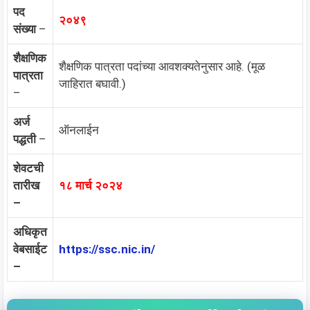
पद
२०४९
संख्या
–
शैक्षणिक
शैक्षणिक पात्रता पदांच्या आवशक्यतेनुसार आहे. (मूळ
पात्रता
जाहिरात बघावी.)
–
अर्ज
ऑनलाईन
पद्धती
–
शेवटची
तारीख
१८ मार्च २०२४
–
अधिकृत
वेबसाईट
https://ssc.nic.in/
–