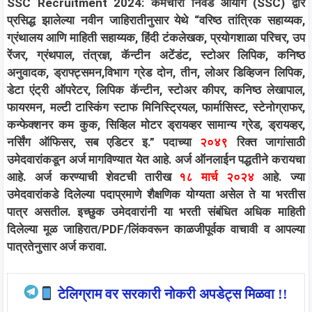
SSC Recruitment 2024: कर्मचारी निवड आयोग (SSC) द्वारे
प्रसिद्ध झालेल्या नवीन जाहिरातीनुसार येथे “वरिष्ठ तांत्रिक सहाय्यक,
ग्रंथालय आणि माहिती सहाय्यक, हिंदी टंकलेखक, प्रयोगशाळा परिचर, उप
रेंजर, ग्रंथपाल, तंत्रज्ञ, कॅन्टीन अटेंडंट, स्टोअर लिपिक, कनिष्ठ
अनुवादक, ड्राफ्ट्समन,विभाग ग्रेड दोन, तीन, लोअर डिव्हिजन लिपिक,
डेटा एंट्री ऑपरेटर, लिपिक कॅन्टीन, स्टोअर कीपर, कनिष्ठ लेखापाल,
फायरमन, मल्टी टास्किंग स्टाफ मिनिस्ट्रियल, फार्मासिस्ट, स्टेनोग्राफर,
कन्फेक्शनर कम कुक, सिव्हिल मोटर ड्रायव्हर सामान्य ग्रेड, ड्रायव्हर,
नर्सिंग ऑफिसर, सब एडिटर इ.” पदाच्या
२०४९
रिक्त जागांसाठी
उमेदवारांकडून अर्ज मागविण्यात येत आहे. अर्ज ऑनलाईन पद्धतीने करायचा
आहे. अर्ज करण्याची शेवटची तारीख
१८ मार्च २०२४
आहे. ज्या
उमेदवारांकडे दिलेल्या पदाप्रमाणे शैक्षणिक योग्यता असेल ते या भरतीस
पात्र असतील. इच्छुक उमेदवारांनी या भरती संबंधित अधिक माहिती
दिलेल्या मूळ जाहिरात/PDF/लिंकवरून काळजीपूर्वक वाचावी व आपल्या
पात्रतेनुसार अर्ज करावा.
टेलिग्राम वर सरकारी नोकरी अपडेट्स मिळवा !!